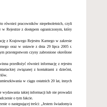
to r
ó
wnie
ż
pracownik
ó
w niepe
ł
noletnich, czyli
 w Rejestrze z dost
ę
pem ograniczonym, kt
ó
ry
acj
ę
z Krajowego Rejestru Karnego w zakresie
nego oraz w ustawie z dnia 29 lipca 2005 r.
tym przest
ę
pstwom czyny zabronione okre
ś
lone
winna przed
ł
o
ż
y
ć
r
ó
wnie
ż
informacj
ę
z rejestru
tariackiej zwi
ą
zanej z kontaktami z dzie
ć
mi,
el
ó
w.
zamieszkiwania w ci
ą
gu ostatnich 20 lat, innych
je wydawania takiej informacji lub nie prowadzi
adczenie o tym fakcie.
enie o nast
ę
puj
ą
cej tre
ś
ci:
„
Jestem
ś
wiadomy/a