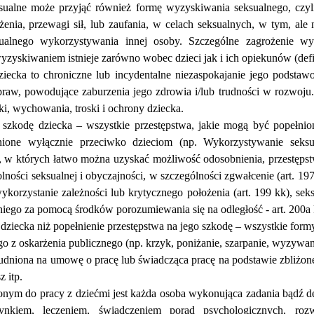
ksualne mo
ż
e przyj
ąć
r
ó
wnie
ż formę
wyzyskiwania seksualnego
, czy
ż
enia, przewagi si
ł
, lub zaufania, w celach seksualnych, w tym, ale
ualnego wykorzystywania innej osoby. Szczeg
ó
lne zagro
ż
enie wy
yzyskiwaniem istnieje zar
ó
wno wobec dzieci jak i ich opiekun
ó
w (def
ecka
to chroniczne lub incydentalne niezaspokajanie jego podstaw
praw, powoduj
ą
ce zaburzenia jego zdrowia i/lub trudno
ś
ci w rozwoju.
ki, wychowania, troski i ochrony dziecka.
 szkod
ę
dziecka
–
wszystkie przest
ę
pstwa, jakie mog
ą
by
ć
pope
ł
nio
nione wy
łą
cznie przeciwko dzieciom (np. Wykorzystywanie seks
 w kt
ó
rych
ł
atwo mo
ż
na uzyska
ć
mo
ż
liwo
ść
odosobnienia, przest
ę
pst
olno
ś
ci seksualnej i obyczajno
ś
ci, w szczeg
ó
lno
ś
ci zgwa
ł
cenie (art. 1
wykorzystanie zale
ż
no
ś
ci lub krytycznego po
ł
o
ż
enia (art. 199 kk), se
tniego za pomoc
ą ś
rodk
ó
w porozumiewania si
ę
na odleg
ł
o
ść
- art. 200a
ziecka
ni
ż
pope
ł
nienie przest
ę
pstwa na jego szkod
ę –
wszystkie form
go z oskar
ż
enia publicznego (np. krzyk, poni
ż
anie, szarpanie, wyzywani
rudniona na umow
ę
o prac
ę
lub
ś
wiadcz
ą
ca prac
ę
na podstawie zbli
ż
on
z itp.
m do pracy z dzie
ć
mi
jest ka
ż
da osoba wykonuj
ą
ca zadania b
ą
d
ź
d
ynkiem, leczeniem,
ś
wiadczeniem porad psychologicznych, ro