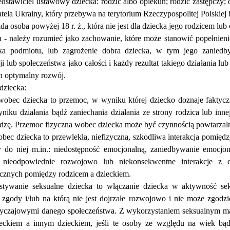
edstawiciel ustawowy dziecka: rodzic albo opiekun; rodzic zast
ę
pczy; 
tela Ukrainy, kt
ó
ry przebywa na terytorium Rzeczypospolitej Polskiej 
ż
da osoba powy
ż
ej 18 r.
ż
., kt
ó
ra nie jest dla dziecka jego rodzicem 
a
- nale
ż
y rozumie
ć
jako zachowanie, kt
óre moż
e stanowi
ć
pope
ł
nien
a podmiotu, lub zagro
ż
enie dobra dziecka, w tym jego zaniedb
ji lub spo
ł
ecze
ń
stwa jako ca
ł
o
ś
ci i ka
ż
dy rezultat takiego dzia
ł
ania lu
h optymalny rozw
ó
j.
ziecka:
obec dziecka to przemoc, w wyniku kt
ó
rej dziecko doznaje faktycz
niku dzia
ł
ania b
ą
d
ź
zaniechania dzia
ł
ania ze strony rodzica lub inn
dz
ę
. Przemoc fizyczna wobec dziecka mo
ż
e by
ć
czynno
ś
ci
ą
powtarzal
bec dziecka to przewlek
ł
a, niefizyczna, szkodliwa interakcja pomi
ę
dz
 do niej m.in.: niedost
ę
pno
ść
emocjonaln
ą
, zaniedbywanie emocjona
u, nieodpowiednie rozwojowo lub niekonsekwentne interakcje z d
hicznych pomi
ę
dzy rodzicem a dzieckiem.
 seksualne dziecka
to włą
czanie dziecka w aktywno
ść
se
zgody i/lub na kt
ó
r
ą
nie jest dojrza
ł
e rozwojowo i nie mo
ż
e zgodzi
byczajowymi danego spo
ł
ecze
ń
stwa. Z wykorzystaniem seksualnym m
eckiem a innym dzieckiem, je
ś
li te osoby ze wzgl
ę
du na wiek b
ą