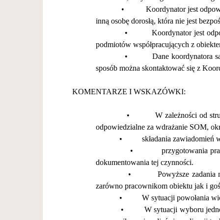
•
Koordynator jest odpowiedzi
inn
ą
osob
ę
doros
łą
, kt
ó
ra nie jest bezpo
•
Koordynator jest odpowied
podmiot
ó
w wsp
ół
pracuj
ą
cych z obiekt
•
Dane koordynatora s
spos
ó
b mo
ż
na skontaktowa
ć
si
ę
z Koord
KOMENTARZE I WSKAZ
Ó
WKI:
•
W zale
ż
no
ś
ci od st
odpowiedzialne za wdra
ż
anie SOM, ok
•
sk
ł
adania zawiadomie
ń
w
•
przygotowania prac
dokumentowania tej czynno
ś
ci.
•
Powy
ż
sze zadania
zar
ó
wno pracownikom obiektu jak i go
•
W sytuacji powo
ł
ania wi
•
W sytuacji wyboru jednej 