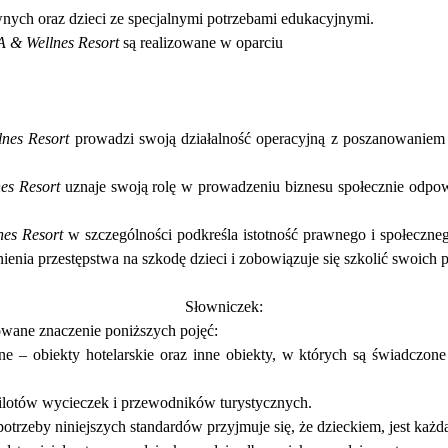
nych oraz dzieci ze specjalnymi potrzebami edukacyjnymi.
A & Wellnes Resort
s
ą
realizowane w oparciu
nes Resort
prowadzi swoj
ą
dzia
ł
alno
ść
operacyjn
ą
z poszanowaniem 
es Resort
uznaje swoj
ą
rol
ę
w prowadzeniu biznesu spo
ł
ecznie odpo
nes Resort
w szczeg
ó
lno
ś
ci podkre
ś
la istotno
ść
prawnego i spo
ł
eczne
nienia przest
ę
pstwa na szkod
ę
dzieci i zobowi
ą
zuje si
ę
szkoli
ć
swoich 
S
ł
owniczek:
wane znaczenie poni
ż
szych poj
ęć
:
ne
–
obiekty hotelarskie oraz inne obiekty, w kt
ó
rych s
ą ś
wiadczone
lot
ó
w wycieczek i przewodnik
ó
w turystycznych.
potrzeby niniejszych standard
ó
w przyjmuje si
ę
,
ż
e dzieckiem, jest ka
ż
d