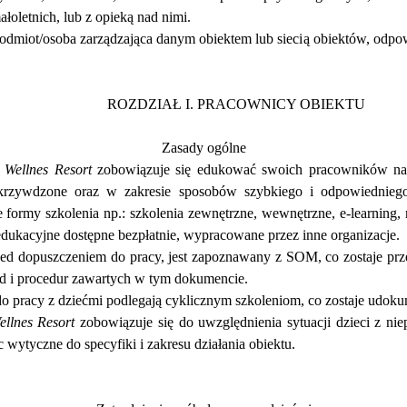
ma
ł
oletnich, lub z opiek
ą
nad nimi.
odmiot/osoba zarz
ą
dzaj
ą
ca danym obiektem lub sieci
ą
obiekt
ó
w, odpow
ROZDZIA
Ł I. PRACOWNICY OBIEKTU
Zasady og
ó
lne
lnes Resort
zobowi
ą
zuje si
ę
edukowa
ć
swoich pracownik
ó
w na
krzywdzone oraz w zakresie sposob
ó
w szybkiego i odpowiedniego
e formy szkolenia np.: szkolenia zewn
ę
trzne, wewn
ę
trzne, e-learning,
edukacyjne dost
ę
pne bezp
ł
atnie, wypracowane przez inne organizacje.
zed dopuszczeniem do pracy, jest zapoznawany z SOM, co zostaje prz
ad i procedur zawartych w tym dokumencie.
pracy z dzie
ć
mi podlegaj
ą
cyklicznym szkoleniom, co zostaje udok
llnes Resort
zobowi
ą
zuje si
ę
do uwzgl
ę
dnienia sytuacji dzieci z nie
c wytyczne do specyfiki i zakresu dzia
ł
ania obiektu.