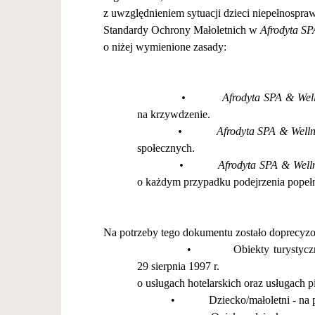
z uwzgl
ę
dnieniem sytuacji dzieci niepe
ł
nospraw
Standardy Ochrony Ma
ł
oletnich w
Afrodyta SP
o ni
ż
ej wymienione zasady:
•
Afrodyta SPA & Well
na krzywdzenie.
•
Afrodyta SPA & Welln
spo
ł
ecznych.
•
Afrodyta SPA & Well
o ka
ż
dym przypadku podejrzenia pope
ł
Na potrzeby tego dokumentu zosta
ł
o doprecyzo
•
Obiekty turystycz
29 sierpnia 1997 r.
o us
ł
ugach hotelarskich oraz us
ł
ugach pi
•
Dziecko/ma
ł
oletni -
na 