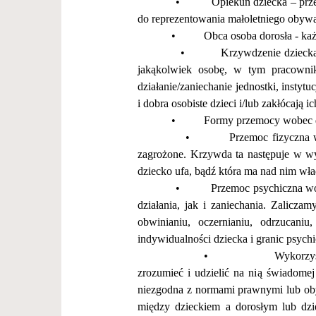
•
Opiekun dziecka
–
prz
do reprezentowania ma
ł
oletniego obywa
•
Obca osoba doros
ł
a
- ka
•
Krzywdzenie dzieck
jak
ą
kolwiek osob
ę
, w tym pracownik
dzia
ł
anie/zaniechanie jednostki, instytuc
i dobra osobiste dzieci i/lub zak
łó
caj
ą
ic
•
Formy przemocy wobec d
•
Przemoc fizyczna
w
zagro
ż
one. Krzywda ta nast
ę
puje w wy
dziecko ufa, b
ą
d
ź
kt
ó
ra ma nad nim w
ł
a
•
Przemoc psychiczna
wo
dzia
ł
ania, jak i zaniechania. Zaliczamy
obwinianiu, oczernianiu, odrzucani
indywidualno
ś
ci dziecka i granic psyc
•
Wykorzystywanie
zrozumie
ć
i udzieli
ć
na ni
ą ś
wiadomej 
niezgodna z normami prawnymi lub o
mi
ę
dzy dzieckiem a doros
ł
ym lub dzi