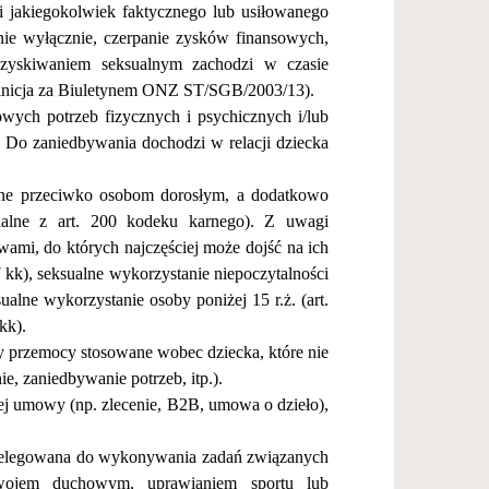
li jakiegokolwiek faktycznego lub usi
ł
owanego
 nie wy
łą
cznie, czerpanie zysk
ó
w finansowych,
zyskiwaniem seksualnym zachodzi w czasie
inicja za Biuletynem ONZ ST/SGB/2003/13).
owych potrzeb fizycznych i psychicznych i/lub
 Do zaniedbywania dochodzi w relacji dziecka
ne przeciwko osobom doros
ł
ym, a dodatkowo
ualne z art. 200 kodeku karnego). Z uwagi
wami, do kt
ó
rych najcz
ęś
ciej mo
ż
e doj
ść
na ich
97 kk), seksualne wykorzystanie niepoczytalno
ś
ci
ksualne wykorzystanie osoby poni
ż
ej 15 r.
ż
. (art.
 kk).
y przemocy stosowane wobec dziecka, kt
ó
re nie
e, zaniedbywanie potrzeb, itp.).
ej umowy (np. zlecenie, B2B, umowa o dzie
ł
o),
elegowana do wykonywania zada
ń
zwi
ą
zanych
zwojem duchowym, uprawianiem sportu lub