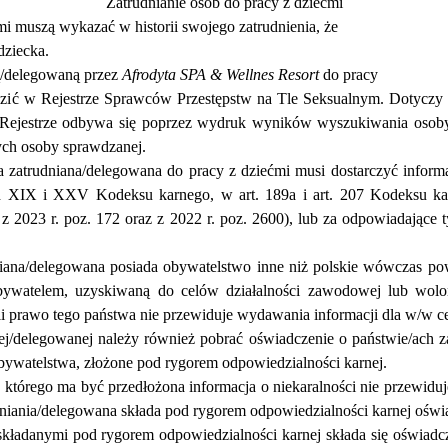
Zatrudnianie os
ó
b do pracy z dzie
ć
mi
mi musz
ą
wykaza
ć
w historii swojego zatrudnienia,
ż
e
dziecka.
/delegowan
ą
przez
Afrodyta SPA & Wellnes Resort
do pracy
zi
ć
w Rejestrze Sprawc
ó
w Przest
ę
pstw na Tle Seksualnym. Dotyczy 
Rejestrze odbywa si
ę
poprzez wydruk wynik
ó
w wyszukiwania osoby
ych osoby sprawdzanej.
a zatrudniana/delegowana do pracy z dzie
ć
mi musi dostarczy
ć
inform
h XIX i XXV Kodeksu karnego, w art. 189a i art. 207 Kodeksu kar
z 2023 r. poz. 172 oraz z 2022 r. poz. 2600), lub za odpowiadaj
ą
ce 
niana/delegowana posiada obywatelstwo inne ni
ż
polskie w
ó
wczas po
obywatelem, uzyskiwan
ą
do cel
ó
w dzia
ł
alno
ś
ci zawodowej lub wolon
li prawo tego pa
ń
stwa nie przewiduje wydawania informacji dla w/w c
delegowanej nale
ży ró
wnie
ż
pobra
ć
o
ś
wiadczenie o pa
ń
stwie/ach 
bywatelstwa, z
ł
o
ż
one pod rygorem odpowiedzialno
ś
ci karnej.
 kt
ó
rego ma by
ć
przed
ł
o
ż
ona informacja o niekaralno
ś
ci nie przewidu
niania/delegowana sk
ł
ada pod rygorem odpowiedzialno
ś
ci karnej o
ś
wi
sk
ł
adanymi pod rygorem odpowiedzialno
ś
ci karnej sk
ł
ada si
ę
o
ś
wiadcz