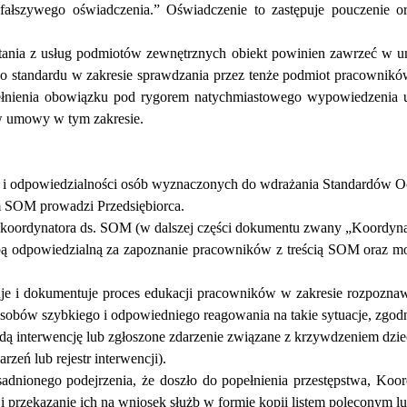
fa
ł
szywego o
ś
wiadczenia.
”
O
ś
wiadczenie to zast
ę
puje pouczenie o
ia z us
ł
ug podmiot
ó
w zewn
ę
trznych obiekt powinien zawrze
ć
w u
 standardu w zakresie sprawdzania przez ten
ż
e podmiot pracownik
ó
e
ł
nienia obowi
ą
zku pod rygorem natychmiastowego wypowiedzenia 
 umowy w tym zakresie.
 i odpowiedzialno
ś
ci os
ó
b wyznaczonych do wdra
ż
ania Standard
ó
w O
m SOM prowadzi Przedsi
ę
biorca.
koordynatora ds. SOM (w dalszej cz
ęś
ci dokumentu zwany
„
Koordyn
b
ą
odpowiedzialn
ą
za zapoznanie pracownik
ó
w z tre
ś
ci
ą
SOM oraz mo
 dokumentuje proces edukacji pracownik
ó
w w zakresie rozpozna
osob
ó
w szybkiego i odpowiedniego reagowania na takie sytuacje, zgodn
d
ą
interwencj
ę
lub zg
ł
oszone zdarzenie zwi
ą
zane z krzywdzeniem dzie
darze
ń
lub rejestr interwencji).
onego podejrzenia,
ż
e dosz
ł
o do pope
ł
nienia przest
ę
pstwa, Koor
i przekazanie ich na wniosek s
ł
u
ż
b w formie kopii listem poleconym l