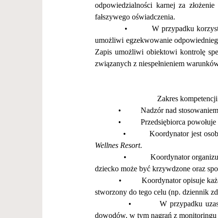
odpowiedzialno
ś
ci karnej za z
ł
o
ż
enie 
fa
ł
szywego o
ś
wiadczenia.
•
W przypadku korzystan
umo
ż
liwi egzekwowanie odpowiedniego
Zapis umo
ż
liwi obiektowi kontrol
ę
sp
zwi
ą
zanych z niespe
ł
nieniem warunk
ó
w
Zakres kompetencji
•
Nadz
ó
r nad stosowanie
•
Przedsi
ę
biorca powo
ł
uje
•
Koordynator jest oso
Wellnes Resort
.
•
Koordynator organizuje i
dziecko mo
ż
e by
ć
krzywdzone oraz sp
•
Koordynator opisuje ka
ż
stworzony do tego celu (np. dziennik z
•
W przypadku uzasadni
dowod
ó
w, w tym nagra
ń
z monitoringu 