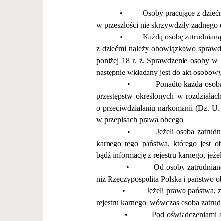
•
Osoby pracuj
ą
ce z dzie
ć
w przesz
ł
o
ś
ci nie skrzywdzi
ł
y
ż
adnego 
•
Ka
ż
d
ą
osob
ę
zatrudnian
ą
z dzie
ć
mi nale
ż
y obowi
ą
zkowo sprawd
poni
ż
ej 18 r.
ż
. Sprawdzenie osoby w 
nast
ę
pnie wk
ł
adany jest do akt osobow
•
Ponadto ka
ż
da osob
przest
ę
pstw okre
ś
lonych w rozdzia
ł
ac
o przeciwdzia
ł
aniu narkomanii (Dz. U. 
w przepisach prawa obcego.
•
Je
ż
eli osoba zatrud
karnego tego pa
ń
stwa, kt
ó
rego jest 
b
ą
d
ź
informacj
ę
z rejestru karnego, je
ż
e
•
Od osoby zatrudnianej/
ni
ż
Rzeczypospolita Polska i pa
ń
stwo o
•
Je
ż
eli prawo pa
ń
stwa, z
rejestru karnego, w
ó
wczas osoba zatrud
•
Pod o
ś
wiadczeniami 