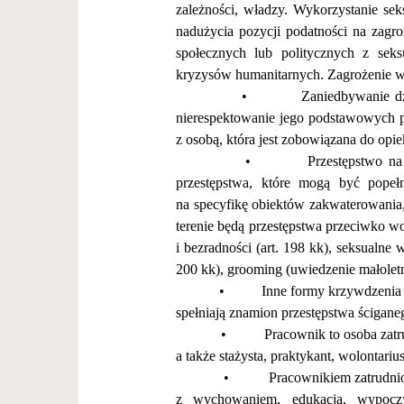
zale
ż
no
ś
ci, w
ł
adzy. Wykorzystanie se
nadu
ż
ycia pozycji podatno
ś
ci na zagro
spo
ł
ecznych lub politycznych z seks
kryzys
ó
w humanitarnych. Zagro
ż
enie w
•
Zaniedbywanie dzi
nierespektowanie jego podstawowych 
z osob
ą
, kt
ó
ra jest zobowi
ą
zana do opie
•
Przest
ę
pstwo na
przest
ę
pstwa, kt
ó
re mog
ą
by
ć
pope
ł
na specyfik
ę
obiekt
ó
w zakwaterowania,
terenie b
ę
d
ą
przest
ę
pstwa przeciwko w
i bezradno
ś
ci (art. 198 kk), seksualne 
200 kk), grooming (uwiedzenie ma
ł
ole
•
Inne formy krzywdzenia d
spe
ł
niaj
ą
znamion przest
ę
pstwa
ś
cigane
•
Pracownik
to osoba zat
a tak
ż
e sta
ż
ysta, praktykant, wolontarius
•
Pracownikiem zatrudniony
z wychowaniem, edukacj
ą
, wypocz