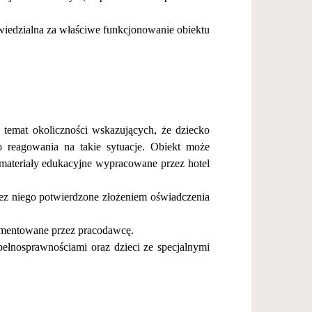
iedzialna za w
ł
a
ś
ciwe funkcjonowanie obiektu
 temat okoliczno
ś
ci wskazuj
ą
cych,
ż
e dziecko
 reagowania na takie sytuacje. Obiekt mo
ż
e
 materia
ł
y edukacyjne wypracowane przez hotel
ez niego potwierdzone z
ł
o
ż
eniem o
ś
wiadczenia
umentowane przez pracodawc
ę
.
pe
ł
nosprawno
ś
ciami oraz dzieci ze specjalnymi