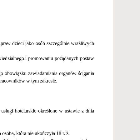
NASZE KANAŁY SOCIAL MEDIA
Obecna Pogoda
OŚNO LUBUSKIE, POLSKA
praw dzieci jako os
ó
b szczeg
ó
lnie wra
ż
liwych
23
°C
°F
wiedzialnego i promowaniu po
żą
danych postaw
go obowi
ą
zku zawiadamiania organ
ó
w
ś
cigania
pracownik
ó
w w tym zakresie.
 us
ł
ugi hotelarskie okre
ś
lone w ustawie z dnia
a osoba, kt
ó
ra nie uko
ń
czy
ł
a 18 r.
ż
.