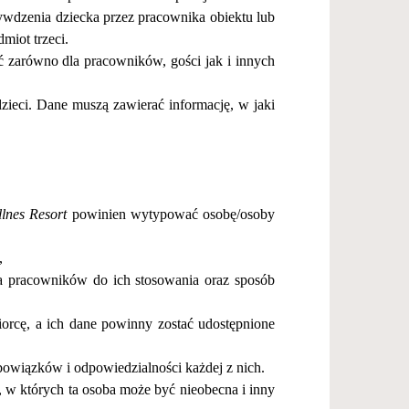
ywdzenia dziecka przez pracownika obiektu lub
dmiot trzeci.
ć
zar
ó
wno dla pracownik
ów, goś
ci jak i innych
dzieci. Dane musz
ą
zawiera
ć
informacj
ę
, w jaki
lnes Resort
powinien wytypowa
ć
osob
ę
/osoby
,
a pracownik
ó
w do ich stosowania oraz spos
ó
b
iorc
ę
, a ich dane powinny zosta
ć
udost
ę
pnione
obowi
ą
zk
ó
w i odpowiedzialno
ś
ci ka
ż
dej z nich.
, w kt
ó
rych ta osoba mo
ż
e by
ć
nieobecna i inny