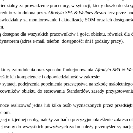
alny za prowadzenie procedury, w sytuacji, kiedy dosz
ł
o do skrz
ś
rednio zatrudniona przez
Afrodyta SPA & Wellnes Resort
lecz przez po
zialny za monitorowanie i aktualizacj
ę
SOM oraz ich dost
ę
pno
ś
em.
ą
dost
ę
pne dla wszystkich pracownik
ó
w i go
ś
ci obiektu, r
ó
wnie
ż
dla 
ynatorem (adres e-mail, telefon, dost
ę
pno
ść
: dni i godziny pracy).
ruktury zatrudnienia oraz sposobu funkcjonowania
Afrodyta SPA & Wel
re
ś
li
ć
ich kompetencje i odpowiedzialno
ść
w zakresie:
 sytuacji podejrzenia pope
ł
nienia przest
ę
pstwa na szkod
ę
ma
ł
oletniego
ownik
ó
w obiektu do stosowania Standard
ó
w, zasady przygotowani
 mo
ż
e realizowa
ć
jedna lub kilka os
ó
b wyznaczonych przez przedsi
ę
b
ś
ciom.
ę
cej ni
ż
jednej osoby, nale
ż
y zadba
ć
o precyzyjne okre
ś
lenie zakresu 
osoby do wszystkich powy
ż
szych zada
ń
nale
ż
y przemy
ś
le
ć
sytuacje