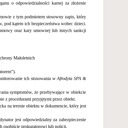
rganu o odpowiedzialno
ś
ci karnej za z
ł
o
ż
enie
mowie z tym podmiotem stosowny zapis, kt
ó
ry
w, pod k
ą
tem ich bezpiecze
ń
stwa wobec dzieci.
umowy oraz kary umownej lub innych sankcji
chrony Ma
ł
oletnich
atorem
”
).
nitorowanie ich stosowania w
Afrodyta SPA &
wania symptom
ó
w,
ż
e przebywaj
ą
ce w obiekcie
ie z procedurami przyj
ę
tymi przez obiekt.
cka na terenie obiektu w dokumencie, kt
ó
ry jest
dynator jest odpowiedzialny za zabezpieczenie
ub osobi
ś
cie prokuratorowi lub policji.