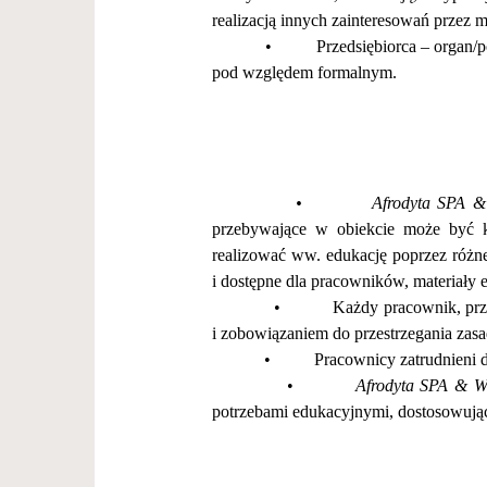
realizacj
ą
innych zainteresowa
ń
przez 
•
Przedsi
ę
biorca
–
organ/p
pod wzgl
ę
dem formalnym.
•
Afrodyta SPA & Wel
przebywaj
ą
ce w obiekcie mo
ż
e by
ć
realizowa
ć
ww. edukacj
ę
poprzez r
óż
n
i dost
ę
pne dla pracownik
ó
w, materia
ł
y 
•
Ka
ż
dy pracownik, pr
i zobowi
ą
zaniem do przestrzegania zas
•
Pracownicy zatrudnieni do 
•
Afrodyta SPA & We
potrzebami edukacyjnymi, dostosowuj
ą