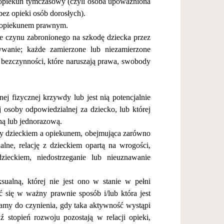
opiekun tymczasowy (czyli osoba upowa
ż
niona
bez opieki os
ó
b doros
ł
ych).
lub opiekunem prawnym.
ie czynu zabronionego na szkod
ę
dziecka przez
ywanie; ka
ż
de zamierzone lub niezamierzone
b bezczynno
ś
ci, kt
ó
re naruszaj
ą
prawa, swobody
nej fizycznej krzywdy lub jest ni
ą
potencjalnie
ej osoby odpowiedzialnej za dziecko, lub kt
ó
rej
n
ą
lub jednorazow
ą
.
y dzieckiem a opiekunem, obejmuj
ą
ca zar
ó
wno
lne, relacj
ę
z dzieckiem opart
ą
na wrogo
ś
ci,
zieckiem, niedostrzeganie lub nieuznawanie
ksualn
ą
, kt
ó
rej nie jest ono w stanie w pe
ł
ni
ć
si
ę
w wa
ż
ny prawnie spos
ó
b i/lub kt
ó
ra jest
amy do czynienia, gdy taka aktywno
ść
wyst
ą
pi
d
ź
stopie
ń
rozwoju pozostaj
ą
w relacji opieki,