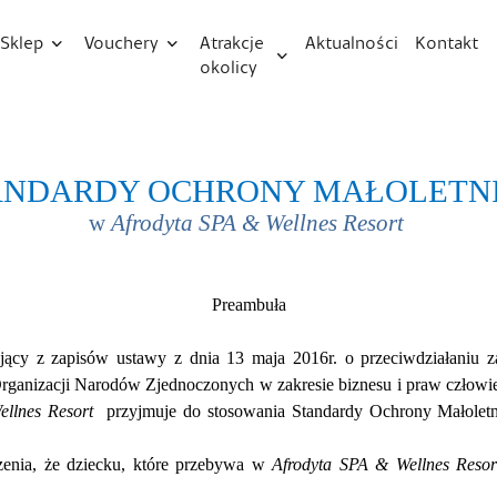
Sklep
Vouchery
Atrakcje
Aktualności
Kontakt
okolicy
acja
Informacja o basenie
a
Vouchery kwotowe
Standardy Ochrony Małoletnich
Park Narodowy
tyki
Vouchery promocyjne
„Ujście Warty”
Regulamin
ANDARDY OCHRONY MAŁ
OLETN
nia Afrodyty
Międzyrzecki Rejon
RODO
i
w
Afrodyta SPA & Wellnes Resort
Umocniony
e
 prezentowe
Procedury COVID-19
Afrodyty
Muzeum Twierdzy
Regulamin sklepu
ezentowe
Kostrzyn
Preambuł
a
Faq
ności
Dodatkowe atrakcje
j
ą
cy z zapis
ó
w ustawy z dnia 13 maja 2016r. o przeciwdzia
ł
aniu z
t
rganizacji Narod
ó
w Zjednoczonych w zakresie biznesu i praw cz
ł
owie
ellnes Resort
przyjmuje do stosowania Standardy Ochrony Ma
ł
olet
kolicy
zenia,
ż
e dziecku, kt
ó
re przebywa w
Afrodyta SPA & Wellnes Resor