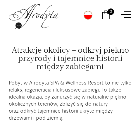
Regulamin
Menu restauracyjne
0
RODO
Rezerwacja
Procedury COVID-19
Regulamin sklepu
Sklep
PL
Kolacja
Faq
Atrakcje okolicy – odkryj piękno
DE
Kosmetyki
przyrody i tajemnice historii
Spiżarnia Afrodyty
EN
między zabiegami
Kosze prezentowe
Pobyt w Afrodyta SPA & Wellness Resort to nie tylk
relaks, regeneracja i luksusowe zabiegi. To także
KONTAKT
idealna okazja, by zanurzyć się w naturalne piękno
okolicznych terenów, zbliżyć się do natury
Afrodyta SPA & Wellness Resort
oraz odkryć tajemnice historii ukryte między
drzewami i pod ziemią.
ul. Grunwaldzka 46
69-220 Ośno Lubuskie