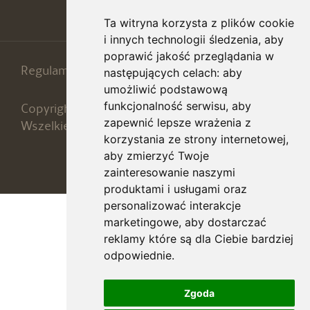
Ta witryna korzysta z plików cookie
i innych technologii śledzenia, aby
poprawić jakość przeglądania w
Regulamin
ROD
następujących celach:
aby
umożliwić podstawową
funkcjonalność serwisu
,
aby
Copyright 2026 © Afrodyta Spa & Wellness Resort.
zapewnić lepsze wrażenia z
Wszelkie prawa zastrzeżone
korzystania ze strony internetowej
,
aby zmierzyć Twoje
Code & Design:
REBORN
zainteresowanie naszymi
produktami i usługami oraz
personalizować interakcje
marketingowe
,
aby dostarczać
reklamy które są dla Ciebie bardziej
odpowiednie
.
Zgoda