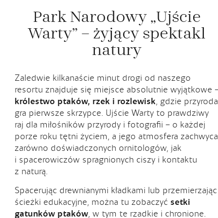
Park Narodowy „Ujście
RECEPCJA PENSJONATU
tel.
+48 603 603 333
Warty” – żyjący spektakl
tel.
+48 503 179
683
natury
email:
rezerwacje@afrodyta-spa.pl
Zaledwie kilkanaście minut drogi od naszego
RECEPCJA SPA
resortu znajduje się miejsce absolutnie wyjątkowe 
tel.
+48 503 179 688
królestwo ptaków, rzek i rozlewisk
, gdzie przyroda
email:
spa@afrodyta-spa.pl
gra pierwsze skrzypce. Ujście Warty to prawdziwy
raj dla miłośników przyrody i fotografii – o każdej
porze roku tętni życiem, a jego atmosfera zachwyca
zarówno doświadczonych ornitologów, jak
NASZE KANAŁY SOCIAL MEDIA
i spacerowiczów spragnionych ciszy i kontaktu
z naturą.
Spacerując drewnianymi kładkami lub przemierzając
ścieżki edukacyjne, można tu zobaczyć
setki
gatunków ptaków
, w tym te rzadkie i chronione.