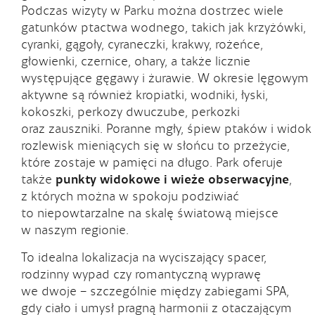
Obecna Pogoda
Podczas wizyty w Parku można dostrzec wiele
gatunków ptactwa wodnego, takich jak krzyżówki,
OŚNO LUBUSKIE, POLSKA
cyranki, gągoły, cyraneczki, krakwy, rożeńce,
głowienki, czernice, ohary, a także licznie
27
°C
°F
występujące gęgawy i żurawie. W okresie lęgowym
aktywne są również kropiatki, wodniki, łyski,
kokoszki, perkozy dwuczube, perkozki
oraz zauszniki. Poranne mgły, śpiew ptaków i widok
rozlewisk mieniących się w słońcu to przeżycie,
które zostaje w pamięci na długo. Park oferuje
także
punkty widokowe i wieże obserwacyjne
,
z których można w spokoju podziwiać
to niepowtarzalne na skalę światową miejsce
w naszym regionie.
To idealna lokalizacja na wyciszający spacer,
rodzinny wypad czy romantyczną wyprawę
we dwoje – szczególnie między zabiegami SPA,
gdy ciało i umysł pragną harmonii z otaczającym