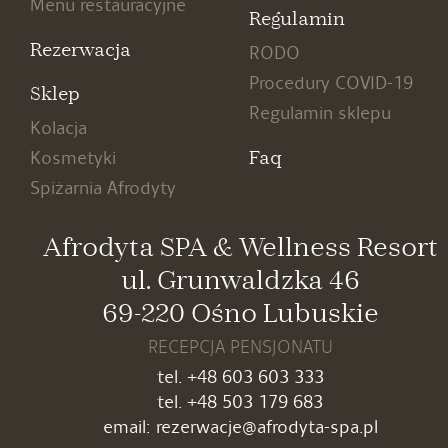
Menu restauracyjne
Regulamin
Rezerwacja
RODO
Procedury COVID-19
Sklep
Regulamin sklepu
Kolacja
Faq
Kosmetyki
Spiżarnia Afrodyty
Afrodyta SPA & Wellness Resort
ul. Grunwaldzka 46
69-220 Ośno Lubuskie
RECEPCJA PENSJONATU
tel.
+48 603 603 333
tel.
+48 503 179
683
email:
rezerwacje@afrodyta-spa.pl