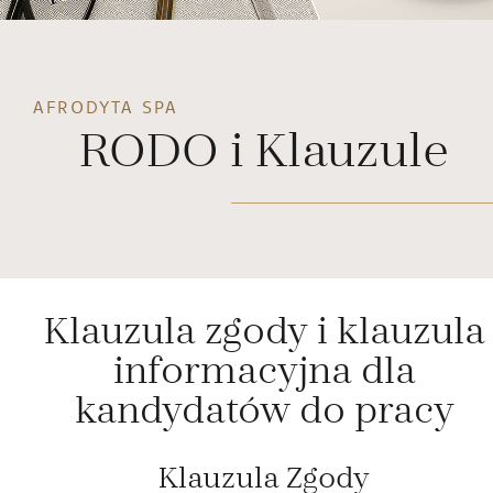
RECEPCJA SPA
tel.
+48 503 179 688
email:
spa@afrodyta-spa.pl
AFRODYTA SPA
RODO i Klauzule
NASZE KANAŁY SOCIAL MEDIA
Przewiń w 
Klauzula zgody i klauzula
Obecna Pogoda
informacyjna dla
OŚNO LUBUSKIE, POLSKA
kandydatów do pracy
18
°C
°F
Klauzula Zgody