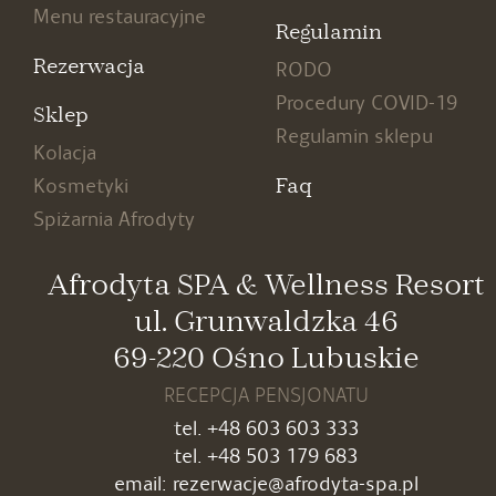
Menu restauracyjne
Regulamin
Rezerwacja
RODO
Procedury COVID-19
Sklep
Regulamin sklepu
Kolacja
Faq
Kosmetyki
Spiżarnia Afrodyty
Afrodyta SPA & Wellness Resort
ul. Grunwaldzka 46
69-220 Ośno Lubuskie
RECEPCJA PENSJONATU
tel.
+48 603 603 333
tel.
+48 503 179
683
email:
rezerwacje@afrodyta-spa.pl