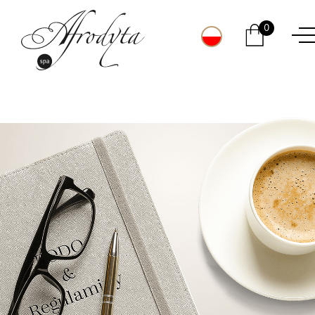
Kolacja
Faq
Kosmetyki
0
Spiżarnia Afrodyty
Kosze prezentowe
PL
DE
KONTAKT
EN
Afrodyta SPA & Wellness Resort
ul. Grunwaldzka 46
69-220 Ośno Lubuskie
RECEPCJA PENSJONATU
tel.
+48 603 603 333
tel.
+48 503 179
683
email:
rezerwacje@afrodyta-spa.pl