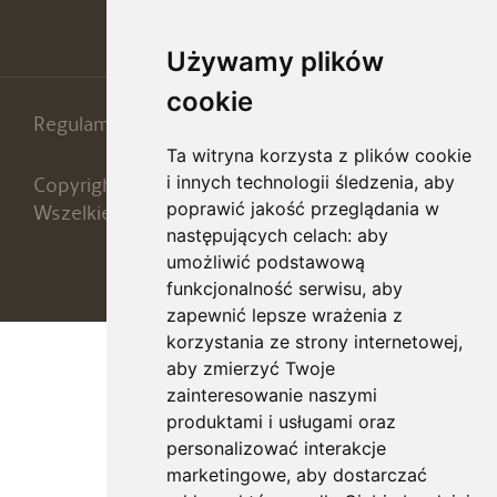
Używamy plików
cookie
Regulamin
ROD
Ta witryna korzysta z plików cookie
i innych technologii śledzenia, aby
Copyright 2026 © Afrodyta Spa & Wellness Resort.
poprawić jakość przeglądania w
Wszelkie prawa zastrzeżone
następujących celach:
aby
umożliwić podstawową
Code & Design:
REBORN
funkcjonalność serwisu
,
aby
zapewnić lepsze wrażenia z
korzystania ze strony internetowej
,
aby zmierzyć Twoje
zainteresowanie naszymi
produktami i usługami oraz
personalizować interakcje
marketingowe
,
aby dostarczać